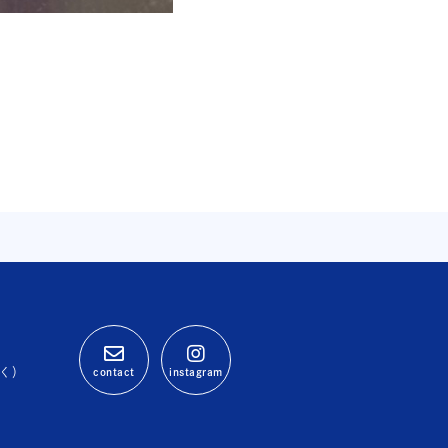
除く）
contact
instagram